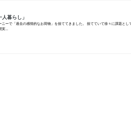
一人暮らし」
m 上の記事から、ジャーニーで「過去の感情的なお荷物」を捨ててきました。 捨てていて徐々
間実…