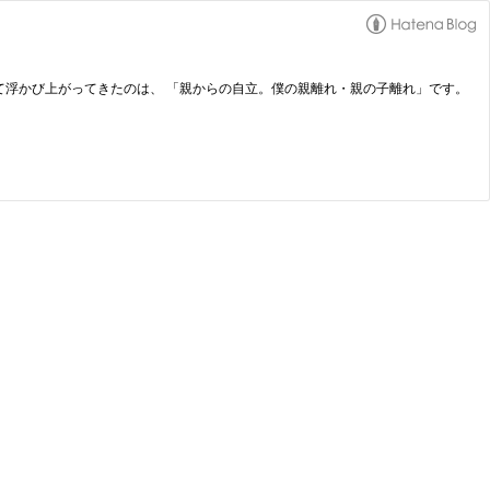
に課題として浮かび上がってきたのは、 「親からの自立。僕の親離れ・親の子離れ」です。