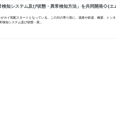
システム及び状態・異常検知方法」を共同開発◇(エムビーエス
ス<1401.T>がカイ気配スタートとなっている。この日の寄り前に、道路や鉄道、橋梁
常検知システム及び状態・異…