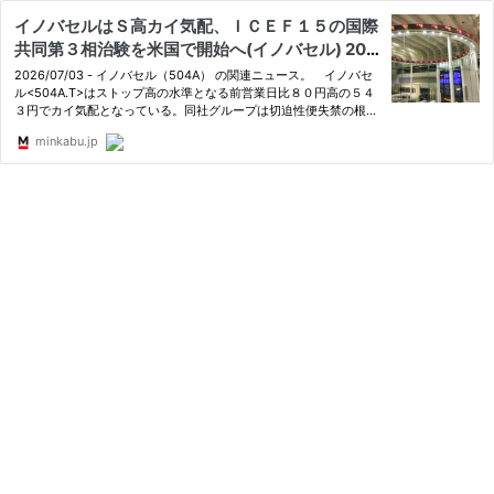
イノバセルはＳ高カイ気配、ＩＣＥＦ１５の国際
共同第３相治験を米国で開始へ(イノバセル) 202
6年07月03日[みんかぶ] - みんかぶ
2026/07/03 - イノバセル（504A） の関連ニュース。 イノバセ
ル<504A.T>はストップ高の水準となる前営業日比８０円高の５４
３円でカイ気配となっている。同社グループは切迫性便失禁の根本
治療を図る「ＩＣＥＦ１５」の国際共同第３相治験（Ｆｉｄｅｌｉ
minkabu.jp
ａ試験）を日本と欧州で実施している。２日の取引終了後、米国食
品…