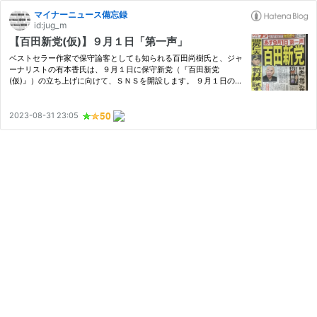
マイナーニュース備忘録
id:jug_m
【百田新党(仮)】９月１日「第一声」
ベストセラー作家で保守論客としても知られる百田尚樹氏と、ジャ
ーナリストの有本香氏は、９月１日に保守新党（『百田新党
(仮)』）の立ち上げに向けて、ＳＮＳを開設します。 ９月１日の発
信スタート時には、正式な「結党日」に向けた今後のスケジュール
発表から始めていくとのことです。 ３０日発行の夕刊フジで、い
わゆ…
2023-08-31 23:05