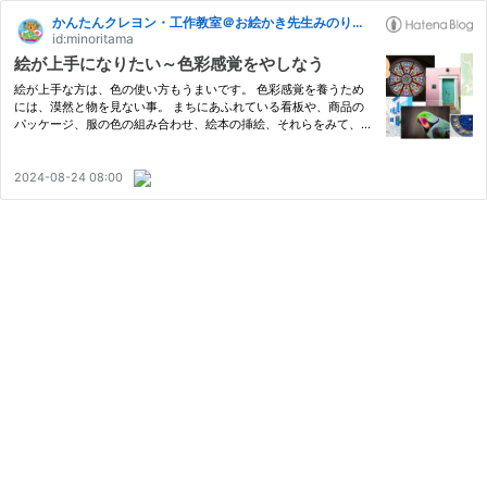
かんたんクレヨン・工作教室＠お絵かき先生みのりたま
id:minoritama
絵が上手になりたい～色彩感覚をやしなう
絵が上手な方は、色の使い方もうまいです。 色彩感覚を養うため
には、漠然と物を見ない事。 まちにあふれている看板や、商品の
パッケージ、服の色の組み合わせ、絵本の挿絵、それらをみて、ち
ょっと立ち止まって考えてみます。 「文字がよく目立つな」 「目
がちかちかする」 「この色の組み合わせ、好きだな」 企業は商
品…
2024-08-24 08:00