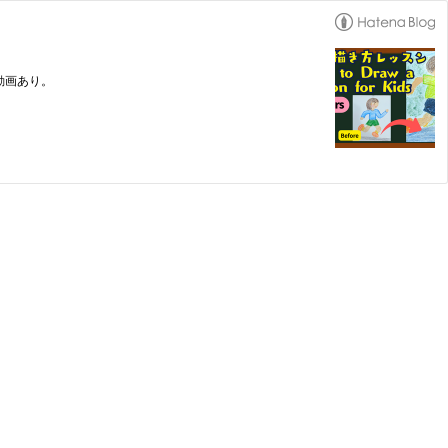
】
動画あり。