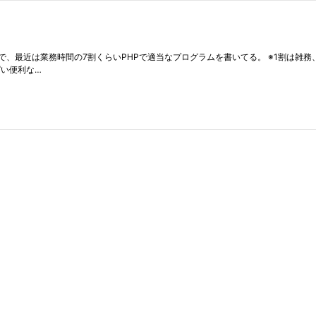
、最近は業務時間の7割くらいPHPで適当なプログラムを書いてる。 ※1割は雑務
ぱい便利な…