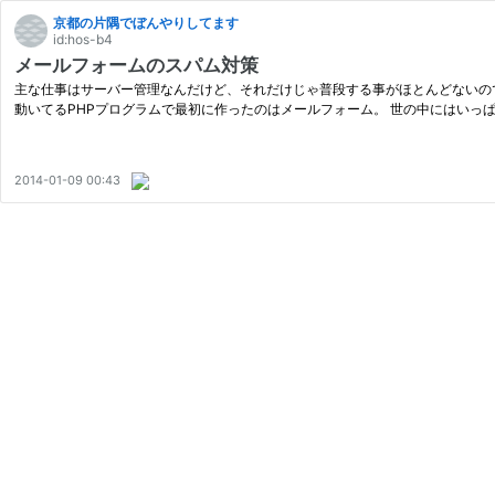
京都の片隅でぼんやりしてます
id:hos-b4
メールフォームのスパム対策
主な仕事はサーバー管理なんだけど、それだけじゃ普段する事がほとんどないので
動いてるPHPプログラムで最初に作ったのはメールフォーム。 世の中にはいっ
2014-01-09 00:43