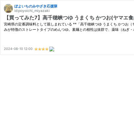
ぽよいちのみやざき応援隊
id:poyoichi_miyazaki
【買ってみた7】高千穂峡つゆ うまくち かつお(ヤマエ食
宮崎県の定番調味料として親しまれている **「高千穂峡つゆ うまくち かつお
みが特徴のストレートタイプのめんつゆ。素麺との相性は抜群で、薬味（ねぎ・
2024-08-10 12:00