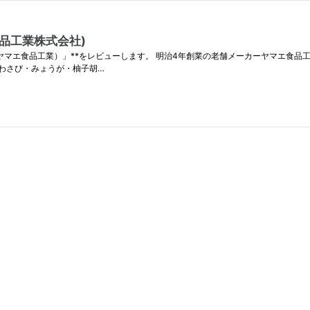
品工業株式会社)
（ヤマエ食品工業）」**をレビューします。 明治4年創業の老舗メーカーヤマエ食
わさび・みょうが・柚子胡…