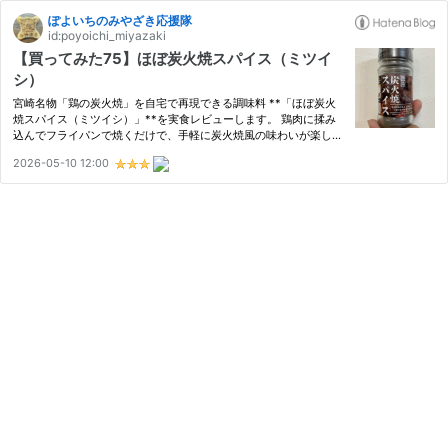
ぽよいちのみやざき応援隊
id:poyoichi_miyazaki
【買ってみた75】ほぼ炭火焼スパイス（ミツイ
シ）
宮崎名物「鶏の炭火焼」を自宅で再現できる調味料 **「ほぼ炭火
焼スパイス（ミツイシ）」**を実食レビューします。 鶏肉に揉み
込んでフライパンで焼くだけで、手軽に炭火焼風の味わいが楽しめ
るシーズニングスパイス。調理中から見た目は炭火焼らしい仕上が
2026-05-10 12:00
りになり、ガーリックや唐辛子の効いたパンチのある味が特徴で
す…