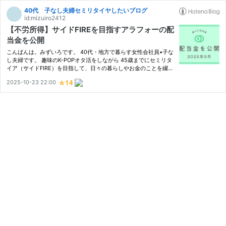
40代 子なし夫婦セミリタイヤしたいブログ
id:mizuiro2412
【不労所得】サイドFIREを目指すアラフォーの配
当金を公開
こんばんは。みずいろです。 40代・地方で暮らす女性会社員•子な
し夫婦です。 趣味のK-POPオタ活をしながら 45歳までにセミリタ
イア（サイドFIRE）を目指して、日々の暮らしやお金のことを綴っ
ています。 ※記事内に広告（アフィリエイト）が含まれています 夢
2025-10-23 22:00
の不労所得 日本株の高配当株を運用しています。 インデックス…