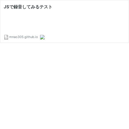
JSで録音してみるテスト
mnao305.github.io