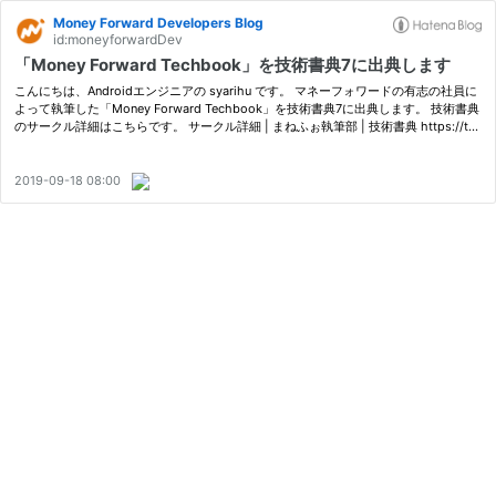
Money Forward Developers Blog
id:moneyforwardDev
「Money Forward Techbook」を技術書典7に出典します
こんにちは、Androidエンジニアの syarihu です。 マネーフォワードの有志の社員に
よって執筆した「Money Forward Techbook」を技術書典7に出典します。 技術書典
のサークル詳細はこちらです。 サークル詳細 | まねふぉ執筆部 | 技術書典 https://tec
hbookfest.org/event/tbf07/circle/5719955576193024 興味を持たれた方…
2019-09-18 08:00