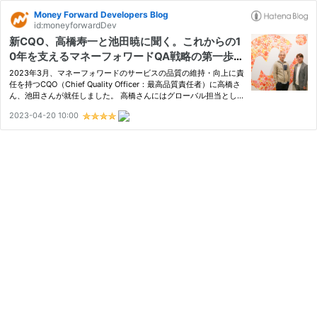
Money Forward Developers Blog
id:moneyforwardDev
新CQO、高橋寿一と池田暁に聞く。これからの1
0年を支えるマネーフォワードQA戦略の第一歩と
は
2023年3月、マネーフォワードのサービスの品質の維持・向上に責
任を持つCQO（Chief Quality Officer：最高品質責任者）に高橋さ
ん、池田さんが就任しました。 高橋さんにはグローバル担当とし
て、ベトナムやインド、国内のすでにグローバル化が完了している
2023-04-20 10:00
部署を担当いただき、池田さんには国内担当として、その他の開
発…