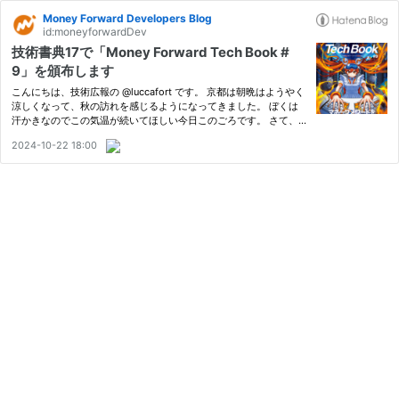
Money Forward Developers Blog
id:moneyforwardDev
技術書典17で「Money Forward Tech Book #
9」を頒布します
こんにちは、技術広報の @luccafort です。 京都は朝晩はようやく
涼しくなって、秋の訪れを感じるようになってきました。 ぼくは
汗かきなのでこの気温が続いてほしい今日このごろです。 さて、
秋といえば皆さんなにかお分かりですね？そう、技術書典の季節で
2024-10-22 18:00
す！ 我々「まねふぉ執筆部」も先日、ようやく印刷所にデータ入…