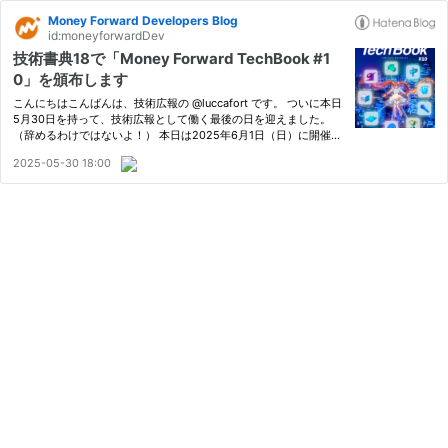
Money Forward Developers Blog
id:moneyforwardDev
技術書典18で「Money Forward TechBook #1
0」を頒布します
こんにちはこんばんは、技術広報の @luccafort です。 ついに本日
5月30日を持って、技術広報として働く最後の日を迎えました。
（辞めるわけではないよ！） 本日は2025年6月1日（日）に開催さ
れる技術書典18で弊サークル「まねふぉ執筆部」が頒布する書籍の
2025-05-30 18:00
ご紹介です。 今回もまねふぉ執筆部として、オンライン、オフラ
イ…