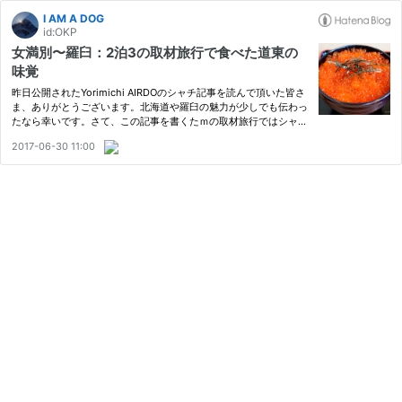
I AM A DOG
id:OKP
女満別〜羅臼：2泊3の取材旅行で食べた道東の
味覚
昨日公開されたYorimichi AIRDOのシャチ記事を読んで頂いた皆さ
ま、ありがとうございます。北海道や羅臼の魅力が少しでも伝わっ
たなら幸いです。さて、この記事を書くたｍの取材旅行ではシャチ
を見るために、そして写真を撮るために、予備の乗船予定を含めた
2017-06-30 11:00
2泊3日のスケジュールを組みました。気まぐれな自然が相手とい
う…