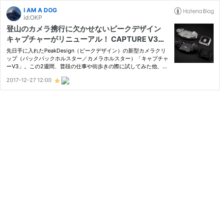
I AM A DOG
id:OKP
登山のカメラ携行に欠かせないピークデザイン
キャプチャーがリニューアル！ CAPTURE V3レ
ビュー
先日手に入れたPeakDesign（ピークデザイン）の新型カメラクリ
ップ（バックパックホルスター／カメラホルスター）「キャプチャ
ーV3」。この2週間、普段の仕事や街歩きの際に試してみた他、先
週末には雪山登山でも使ってみました。旧モデルであるV2世代の
2017-12-27 12:00
「キャプチャープロ」との違いもだいぶ実感できたので、今回はも
う少…