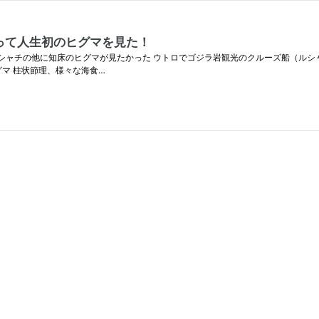
って人生初のヒグマを見た！
 シャチの他に知床のヒグマが見たかった ウトロでゴジラ岩観光のクルーズ船（ルシ
マ 柱状節理、様々な海食…