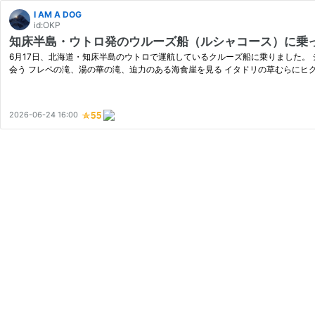
I AM A DOG
id:OKP
知床半島・ウトロ発のウルーズ船（ルシャコース）に乗
6月17日、北海道・知床半島のウトロで運航しているクルーズ船に乗りました。
会う フレペの滝、湯の華の滝、迫力のある海食崖を見る イタドリの草むらにヒグ
2026-06-24 16:00