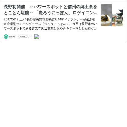
長野初開催 ～パワースポットと信州の郷土食を
とことん堪能～ 「走ろうにっぽん」ロゲイニン
グ on Moshicom
2017/5/13(土) / 長野県長野市西鶴賀町1481-1 / ランナーが選ぶ都
道府県別ランニングコース「走ろうにっぽん」。今回は長野市のパ
ワースポットである善光寺周辺散策とおやきをテーマとしたロゲイ
ニングイベントを開催！当日配布される地図上のチェックポイント
moshicom.com
を探し、写真撮影をしながら善光寺や長野市内にある、おやき店…