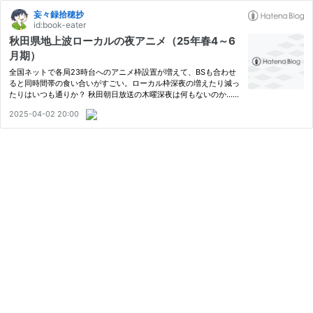
妄々録拾穂抄
id:book-eater
秋田県地上波ローカルの夜アニメ（25年春4～6
月期）
全国ネットで各局23時台へのアニメ枠設置が増えて、BSも合わせ
ると同時間帯の食い合いがすごい。ローカル枠深夜の増えたり減っ
たりはいつも通りか？ 秋田朝日放送の木曜深夜は何もないのか……
な？ ワンピースの放送枠が全国一律になったことで放送の仕切り
2025-04-02 20:00
直しが起きて、秋田テレビの遅れ分は無かったことになるっぽい。
た…