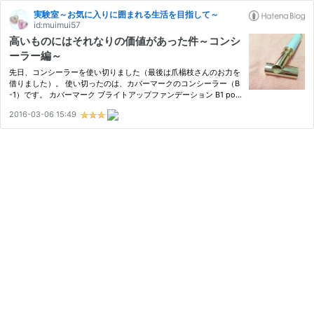
実験室～お気に入りに囲まれる生活を目指して～
id:muimui57
高いものにはそれなりの価値があった件～コンシ
ーラー編～
先日、コンシーラーを使い切りました（最後は爪楊枝さんのお力を
借りました）。 使い切ったのは、カバーマークのコンシーラー（B
-1）です。 カバーマーク ブライトアップファンデーション B1 pos
ted with カエレバ カバーマーク 2011-08-12 Amazon 楽天市場 お
2016-03-06 15:49
値段は税抜き3,500円と、（私にとっては）お高めのアイテムで…