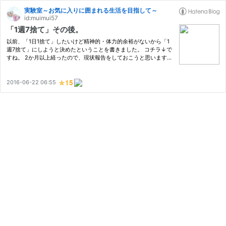
実験室～お気に入りに囲まれる生活を目指して～
id:muimui57
「1週7捨て」その後。
以前、「1日1捨て」したいけど精神的・体力的余裕がないから「1
週7捨て」にしようと決めたということを書きました。 コチラ↓で
すね。 2か月以上経ったので、現状報告をしておこうと思います。
「1週7捨て」とは・・・ 1週間単位で考えて7つのものを手放せ
ば、「1日1捨て」と同じ量・ペースでものを減らしていくことがで
き…
2016-06-22 06:55