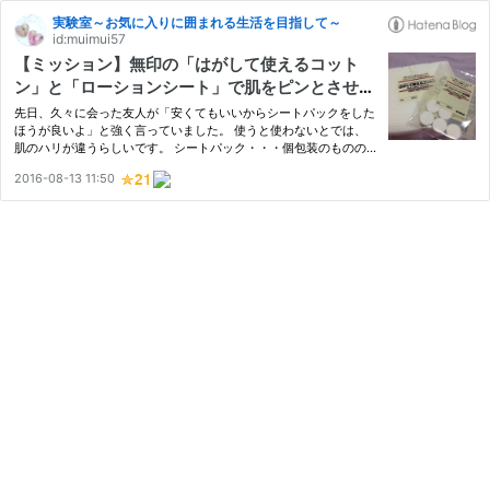
実験室～お気に入りに囲まれる生活を目指して～
id:muimui57
【ミッション】無印の「はがして使えるコット
ン」と「ローションシート」で肌をピンとさせ
ろ！
先日、久々に会った友人が「安くてもいいからシートパックをした
ほうが良いよ」と強く言っていました。 使うと使わないとでは、
肌のハリが違うらしいです。 シートパック・・・個包装のものの
在庫があるのですが、眠気に負けて使っていませんでした。 とい
2016-08-13 11:50
うか、眠気に負けて肌には多大な負担をかけている状態ですか
ら・・…