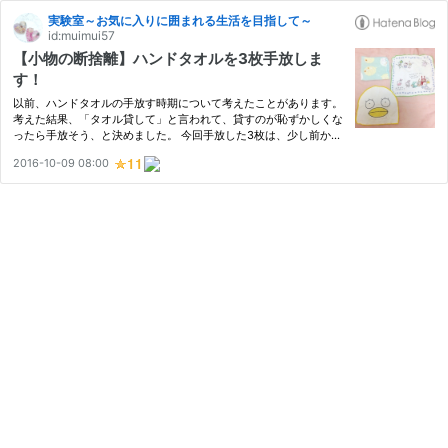
実験室～お気に入りに囲まれる生活を目指して～
id:muimui57
【小物の断捨離】ハンドタオルを3枚手放しま
す！
以前、ハンドタオルの手放す時期について考えたことがあります。
考えた結果、「タオル貸して」と言われて、貸すのが恥ずかしくな
ったら手放そう、と決めました。 今回手放した3枚は、少し前から
貸せるかどうかで引っかかっていたのですが、柄が気に入っていた
2016-10-09 08:00
りで手放せなかったものです。 右側の枠が緑のハンドタオルは…