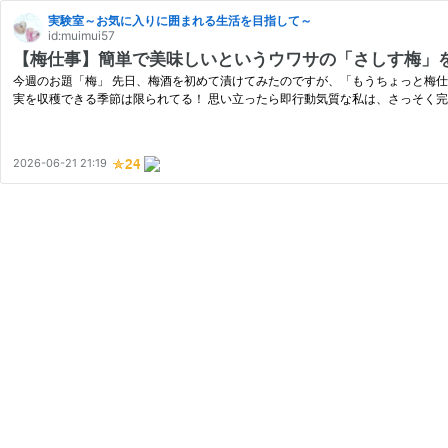
実験室～お気に入りに囲まれる生活を目指して～
id:muimui57
【梅仕事】簡単で美味しいというウワサの「さしす梅」を
今週のお題「梅」 先日、梅酒を初めて漬けてみたのですが、「もうちょっと梅仕事
実を収穫できる季節は限られてる！ 思い立ったら即行動気質な私は、さっそく
2026-06-21 21:19