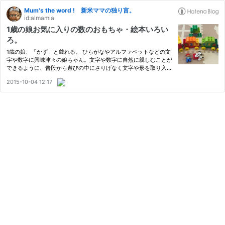
Mum's the word ! 新米ママの独り言。
id:almamia
1歳の娘お気に入りの数のおもちゃ・絵本いろい
ろ。
1歳の娘、「かず」と戯れる。 ひらがなやアルファベットなどの文
字や数字に興味津々の娘ちゃん。文字や数字に自然に親しむことが
できるように、普段から遊びの中にさりげなく文字や形を取り入れ
るようにしています。 特に数（の形！？）には随分前から興味を
2015-10-04 12:17
持っていたように思います。 最近は少しずつ発語も増えてきて、…