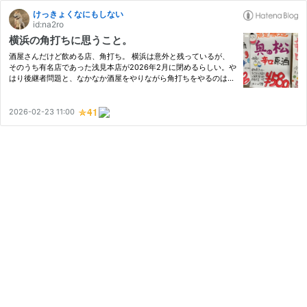
けっきょくなにもしない
id:na2ro
横浜の角打ちに思うこと。
酒屋さんだけど飲める店、角打ち。 横浜は意外と残っているが、
そのうち有名店であった浅見本店が2026年2月に閉めるらしい。や
はり後継者問題と、なかなか酒屋をやりながら角打ちをやるのは大
変だとのこと。 場所がちょっと遠いので、浅見本店はほとんど行
ったことがない。 今月中に行けるかなと思ってはいるが。 この話
は…
2026-02-23 11:00