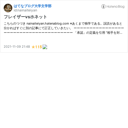
はてなブログ大学文学部
id:nainaiteiyan
フレイザーvsホネット
こちらのつづき nainaiteiyan.hatenablog.com ※あくまで独学である。誤読があると
分かればすぐに別の記事にて訂正していきたい。 ーーーーーーーーーーーーーーーー
ーーーーーーーーーーーーーーーーーーーーーー 「承認」の定義を引用 "相手を対等
であると同時に独立した存在と見なすような主体間の理想的な相互関係を意…
2021-11-09 21:48