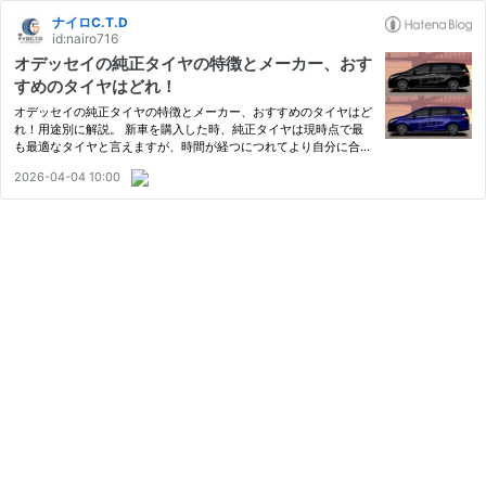
ナイロC.T.D
id:nairo716
オデッセイの純正タイヤの特徴とメーカー、おす
すめのタイヤはどれ！
オデッセイの純正タイヤの特徴とメーカー、おすすめのタイヤはど
れ！用途別に解説。 新車を購入した時、純正タイヤは現時点で最
も最適なタイヤと言えますが、時間が経つにつれてより自分に合っ
たタイヤに交換したいと考える方もいるでしょう。 特に、ミニバ
2026-04-04 10:00
ンである「オデッセイ」は、家族での利用や長距離ドライブなど、
…