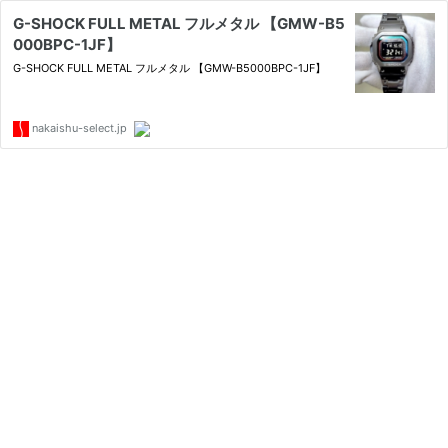
G-SHOCK FULL METAL フルメタル 【GMW-B5
000BPC-1JF】
G-SHOCK FULL METAL フルメタル 【GMW-B5000BPC-1JF】
nakaishu-select.jp