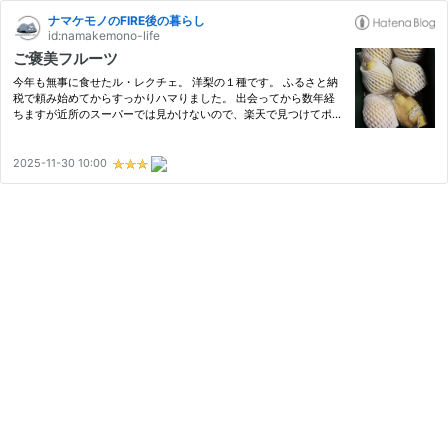
ナマケモノのFIRE後の暮らし
id:namakemono-life
ご褒美フルーツ
今年も無事に食せたル・レクチェ。 洋梨の１種です。 ふるさと納
税で頼み始めてからすっかりハマりました。 出会ってから数年経
ちますが近所のスーパーでは見かけないので、楽天で見つけてポチ
ッとしました。 ただ、１個当たりの値段を考えると震える。。考
えないようにしよう。 和梨とは違った独特な食感と美味しさがあ
り…
2025-11-30 10:00