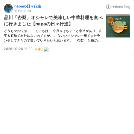
napaの日々行進
id:napano
品川「杏梨」オシャレで美味しい中華料理を食べ
に行きました【napaの日々行進】
どうもnapaです。 こんにちは。 今月末はちょっと余裕があり、在
宅＆有給で出社はないのですが。 こないだオシャレ中華でまたラ
ンチしてきたので書いていきたいと思います。 「杏梨」 牡蠣のフ
ェアなんてのもやってて気になりましたが 前々から食べたかった
2025-01-28 18:29
あんかけやきそば♡ を食べに来ました。 メニュー 今休止中の海
鮮…