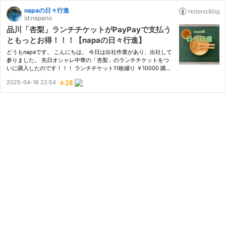
napaの日々行進
id:napano
品川「杏梨」ランチチケットがPayPayで支払う
ともっとお得！！！【napaの日々行進】
どうもnapaです。 こんにちは。 今日は出社作業があり、出社して
参りました。 先日オシャレ中華の「杏梨」のランチチケットをつ
いに購入したのです！！！ ランチチケット11枚綴り ￥10000 購入
日から5か月間有効 （チケットには3か月と書いてありますが店内
2025-04-16 22:54
には5か月有効と書いてありました） ランチに使えるチケットな
の…