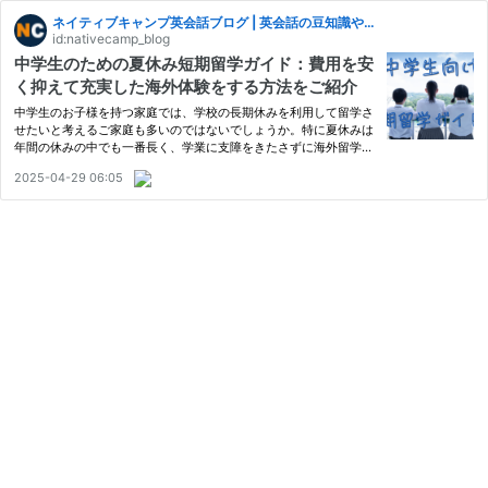
ネイティブキャンプ英会話ブログ | 英会話の豆知識や情報満載
id:nativecamp_blog
中学生のための夏休み短期留学ガイド：費用を安
く抑えて充実した海外体験をする方法をご紹介
中学生のお子様を持つ家庭では、学校の長期休みを利用して留学さ
せたいと考えるご家庭も多いのではないでしょうか。特に夏休みは
年間の休みの中でも一番長く、学業に支障をきたさずに海外留学で
さまざまな経験を積むチャンスです。 しかし、費用やお子様だけ
2025-04-29 06:05
での留学に不安を持つ人も少なくありません。 この記事では、中…