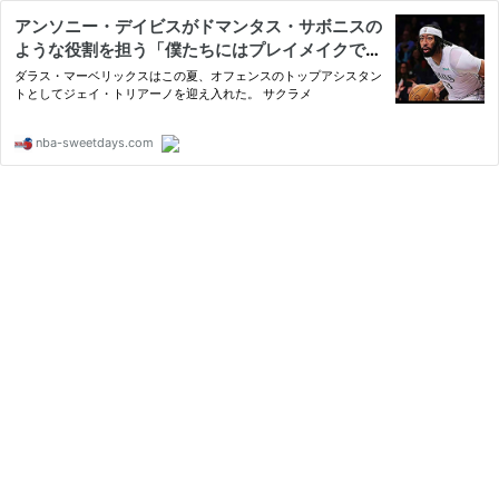
アンソニー・デイビスがドマンタス・サボニスの
ような役割を担う「僕たちにはプレイメイクでき
る選手がたくさんいる」 | NBA SWEETDAYS -最
ダラス・マーベリックスはこの夏、オフェンスのトップアシスタン
新ニュースやハイライト動画ブログ
トとしてジェイ・トリアーノを迎え入れた。 サクラメ
nba-sweetdays.com