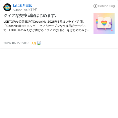
ねじまき日記
id:popmusik3141
クィアな交換日記はじめます。
LGBTQ的な公開日記@Coconikki 2026年6月はプライド月間。
「Coconikki(ココニッキ)」というオープンな交換日記サービス
で、LGBTQ+のみんなが書ける「クィアな日記」をはじめてみまし
た。 coconikki.com coconikki.com せっかくなので何か新しいこ
とをしよう、と思ってはじめてみたのがこの「クィアな交換日
記」。 LGBTQ+な…
2026-05-27 23:55