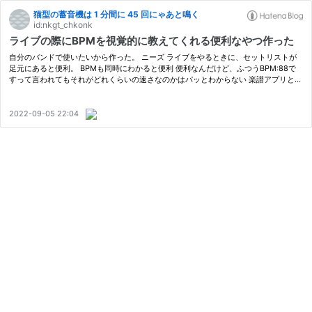
猫型の蓄音機は 1 分間に 45 回にゃあと鳴く
id:nkgt_chkonk
ライブの際にBPMを視覚的に教えてくれる便利なやつ作った
自分のバンドで使いたいから作った。 ニーズ ライブをやるときに、セットリストが
足元にあると便利。 BPMも同時にわかると便利 便利なんだけど、ふつうBPM:88で
すって言われてもそれがどれくらいの速さなのかはパッとわからない 楽譜アプリとか
で、視覚的にBPMがわかる（丸が点滅してくれる）やつもあるんだけど、ライブし…
2022-09-05 22:04