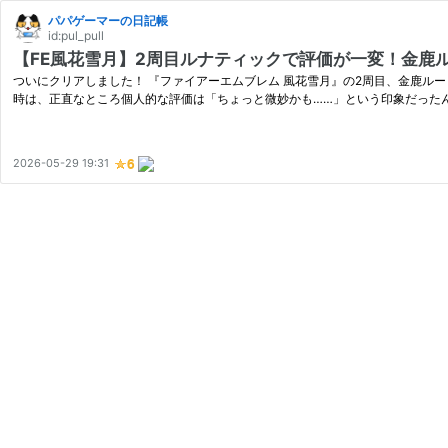
パパゲーマーの日記帳
id:pul_pull
【FE風花雪月】2周目ルナティックで評価が一変！金鹿
ついにクリアしました！ 『ファイアーエムブレム 風花雪月』の2周目、金鹿ル
時は、正直なところ個人的な評価は「ちょっと微妙かも……」という印象だったん
2026-05-29 19:31