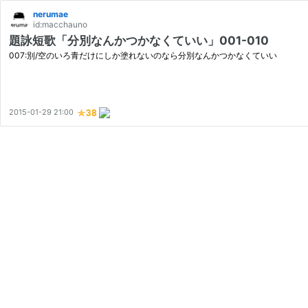
nerumae
id:macchauno
題詠短歌「分別なんかつかなくていい」001-010
007:別/空のいろ青だけにしか塗れないのなら分別なんかつかなくていい
2015-01-29 21:00