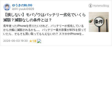
ゆうきのBLOG
id:H-yuuki0929
【損しない】モバゾウはバッテリー劣化でいくら
減額？減額なしの条件とは？
長年使ったiPhoneを売りたいけれど、バッテリーが劣化している
から大幅に減額されるかも…。 バッテリー最大容量が80%を切って
いたら、そもそも買い取ってもらえないの？ スマホやiPhoneを売
る際、一番気になるのが「バッテリー劣化による減額基準」ですよ
2026-06-03 19:30
ね？ 結論から言うと、スマホ高価買取専門店のモバゾウではバッ
テリ…