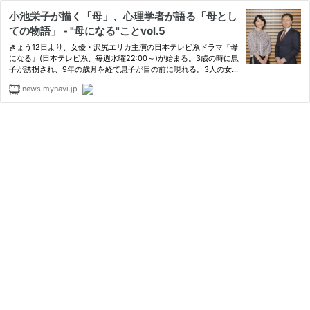
小池栄子が描く「母」、心理学者が語る「母とし
ての物語」 - "母になる"ことvol.5
きょう12日より、女優・沢尻エリカ主演の日本テレビ系ドラマ『母
になる』(日本テレビ系、毎週水曜22:00～)が始まる。3歳の時に息
子が誘拐され、9年の歳月を経て息子が目の前に現れる。3人の女
性がそれぞれの立場で葛藤する中で、わが子ではない子どもを7年
news.mynavi.jp
間育てる「麻子」を演じるのが小池栄子だ。今回、等身大の小池栄
子…