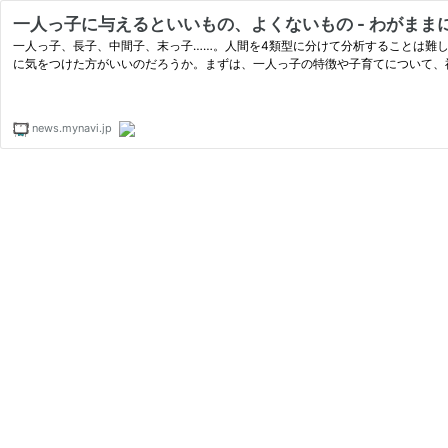
一人っ子に与えるといいもの、よくないもの - わがまま
一人っ子、長子、中間子、末っ子……。人間を4類型に分けて分析することは難
に気をつけた方がいいのだろうか。まずは、一人っ子の特徴や子育てについて、
news.mynavi.jp