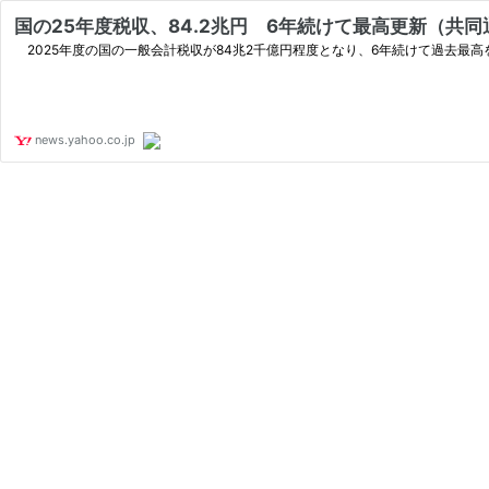
国の25年度税収、84.2兆円 6年続けて最高更新（共同通信
2025年度の国の一般会計税収が84兆2千億円程度となり、6年続けて過去最
news.yahoo.co.jp