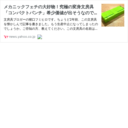
メカニックフェチの大好物！究極の変身文房具
「コンパクトパンチ」希少価値が出そうなので買
っておきました（猪口フミヒロ） - エキスパート
文房具ブロガーの猪口フミヒロです。ちょうど2年前、この文房具
- Yahoo!ニュース
を懐かしんで記事を書きました。もう生産中止になってしまったの
でしょうか。ご存知の方、教えてください。この文房具の名前は、
株式会社リヒトラブの
news.yahoo.co.jp