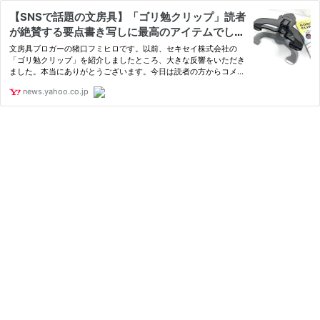
【SNSで話題の文房具】「ゴリ勉クリップ」読者
が絶賛する要点書き写しに最高のアイテムでした
（猪口フミヒロ） - エキスパート - Yahoo!ニュー
文房具ブロガーの猪口フミヒロです。以前、セキセイ株式会社の
ス
「ゴリ勉クリップ」を紹介しましたところ、大きな反響をいただき
ました。本当にありがとうございます。今日は読者の方からコメン
トをいただきましたので
news.yahoo.co.jp