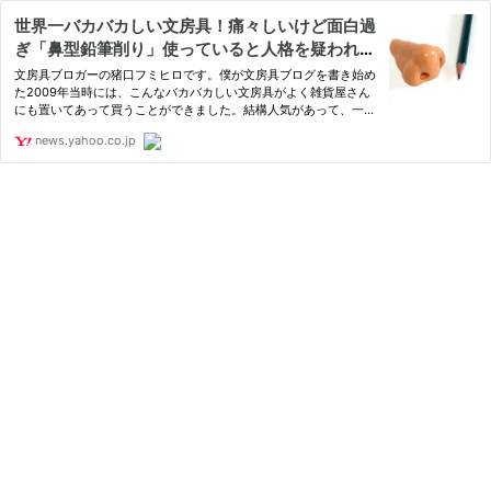
世界一バカバカしい文房具！痛々しいけど面白過
ぎ「鼻型鉛筆削り」使っていると人格を疑われち
ゃいそうです（猪口フミヒロ） - エキスパート -
文房具ブロガーの猪口フミヒロです。僕が文房具ブログを書き始め
Yahoo!ニュース
た2009年当時には、こんなバカバカしい文房具がよく雑貨屋さん
にも置いてあって買うことができました。結構人気があって、一時
期はフライングタイ
news.yahoo.co.jp