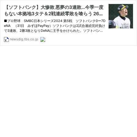
【ソフトバンク】大惨敗 悪夢の3連敗...今季一度
もない本拠地3タテ＆2戦連続零敗を喰らう 26イ
ニング連続無得点 13被安打で7失点 | TBS NEWS
■プロ野球 SMBC日本シリーズ2024 第5戦 ソフトバンク0ー7D
DIG
eNA （31日 みずほPayPay）ソフトバンクは2試合連続完封負け
で3連敗、2勝3敗となりDeNAに王手をかけられた。ソフトバンク
は今季レギュラーシーズンで…
newsdig.tbs.co.jp