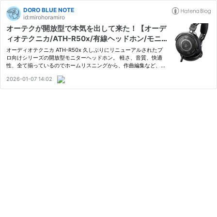
DORO BLUE NOTE
id:mirohoramiro
オーテクが開放型で本気を出して来た！【オーデ
ィオテクニカ/ATH-R50x/有線ヘッドホン/モニ
ター/新製品チェックレビュー】
オーディオテクニカ ATH-R50x 久しぶりにリニューアルされたプ
ロ向けシリーズの開放型モニターヘッドホン。 軽さ、音質、快適
性、全て揃っているのでホームリスニングから、作曲編集など、幅
広く活用することが出来るモニターの決定版です。 ATH-R70xaも
2026-01-07 14:02
同時発売されているのですが、業務用＆ハイエンドと一般向けをき
っち…