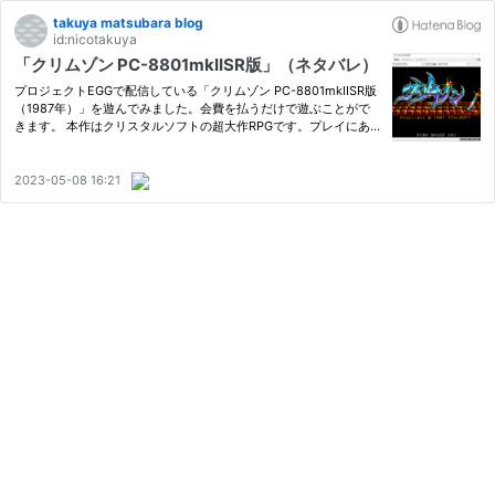
takuya matsubara blog
id:nicotakuya
「クリムゾン PC-8801mkIISR版」（ネタバレ）
プロジェクトEGGで配信している「クリムゾン PC-8801mkIISR版
（1987年）」を遊んでみました。会費を払うだけで遊ぶことがで
きます。 本作はクリスタルソフトの超大作RPGです。プレイにあ
たっては、ベーマガ1988年2月号の攻略記事（全3ページ）を参考
にさせて頂きました。同じく1988年2月号の（秘）＆（意）コーナ
ーにはワ…
2023-05-08 16:21