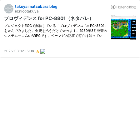
takuya matsubara blog
id:nicotakuya
プロヴィデンス for PC-8801（ネタバレ）
プロジェクトEGGで配信している「プロヴィデンス for PC-8801」
を遊んでみました。会費を払うだけで遊べます。1989年3月発売の
システムサコムのARPGです。ベーマガの記事で存在は知っていま
したが、今まで遊ぶ機会がありませんでした。 オープニング無し
で、いきなりゲームスタート。起動時にENTERキーを長押ししな
いとオ…
2025-03-12 16:08